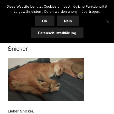
Zum
ARI PAWS – DOGS IN NEED
Diese Website benutzt Cookies um bestmögliche Funktionalität
Inhalt
zu gewährleisten , Daten werden anonym übertragen.
ARI PAWS – DOGS IN NEED – ANIMAL RESCUE
springen
OK
Nein
Menü
Datenschutzerklärung
Snicker
Lieber Snicker,