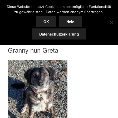
Zum
ARI PAWS – DOGS IN NEED
Diese Website benutzt Cookies um bestmögliche Funktionalität
Inhalt
zu gewährleisten , Daten werden anonym übertragen.
ARI PAWS – DOGS IN NEED – ANIMAL RESCUE
springen
OK
Nein
Menü
Datenschutzerklärung
Granny nun Greta