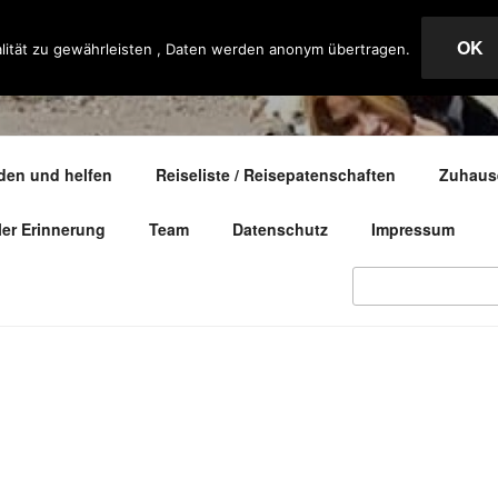
OK
lität zu gewährleisten , Daten werden anonym übertragen.
– ANIMAL RESCUE
den und helfen
Reiseliste / Reisepatenschaften
Zuhause
ller Erinnerung
Team
Datenschutz
Impressum
Search