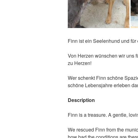
Finn ist ein Seelenhund und für
Von Herzen wünschen wir uns für
zu Herzen!
Wer schenkt Finn schöne Spazie
schöne Lebensjahre erleben darf
Description
Finn is a treasure. A gentle, lov
We rescued Finn from the munic
how bad the conditions are ther