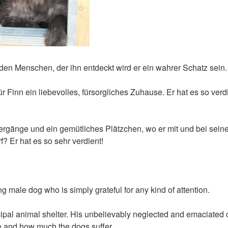
 den Menschen, der ihn entdeckt wird er ein wahrer Schatz sein.
 Finn ein liebevolles, fürsorgliches Zuhause. Er hat es so verd
rgänge und ein gemütliches Plätzchen, wo er mit und bei sei
? Er hat es so sehr verdient!
ing male dog who is simply grateful for any kind of attention.
ipal animal shelter. His unbelievably neglected and emaciated
e and how much the dogs suffer.