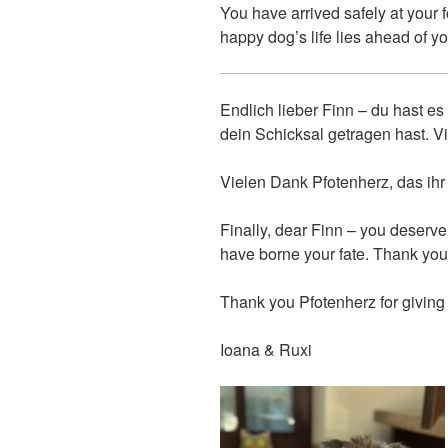
You have arrived safely at your f
happy dog’s life lies ahead of yo
Endlich lieber Finn – du hast es
dein Schicksal getragen hast. V
Vielen Dank Pfotenherz, das ihr 
Finally, dear Finn – you deserve
have borne your fate. Thank you 
Thank you Pfotenherz for giving F
Ioana & Ruxi