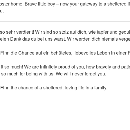
oster home. Brave little boy – now your gateway to a sheltered li
u.
 so sehr verdient! Wir sind so stolz auf dich, wie tapfer und ged
ielen Dank das du bei uns warst. Wir werden dich niemals verg
Finn die Chance auf ein behütetes, liebevolles Leben in einer 
 it so much! We are infinitely proud of you, how bravely and pat
so much for being with us. We will never forget you.
inn the chance of a sheltered, loving life in a family.