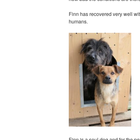
Finn has recovered very well wi
humans.
Finn is a soul dog and for the p