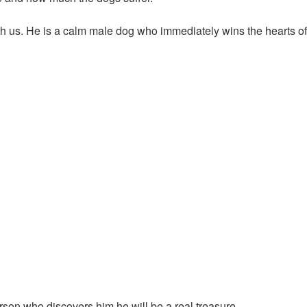
th us. He is a calm male dog who immediately wins the hearts o
erson who discovers him he will be a real treasure.