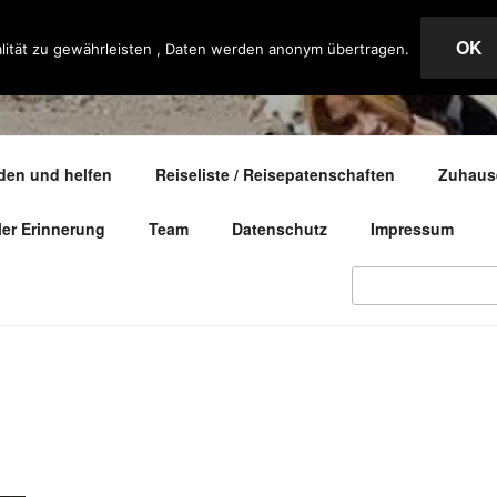
OK
lität zu gewährleisten , Daten werden anonym übertragen.
– ANIMAL RESCUE
den und helfen
Reiseliste / Reisepatenschaften
Zuhause
ller Erinnerung
Team
Datenschutz
Impressum
Search